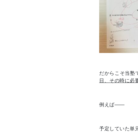
だからこそ当塾
日、その時に必
例えば――
予定していた単