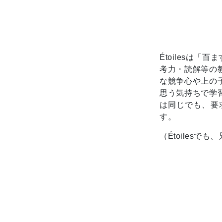
Étoilesは
考力・読解等の
な競争心や上の
思う気持ちで学
は同じでも、要
す。
（Étoiles