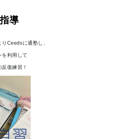
指導
りCeedsに通塾し、
ンを利用して
の反復練習！