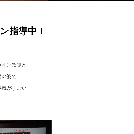
ン指導中！
ライン指導と
達の姿で
は熱気がすごい！！