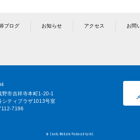
師ブログ
お知らせ
アクセス
お問
04
野市吉祥寺本町1-20-1
シティプラザ1013号室
7112-7196
Ceeds.
Website Produced by bit.
©