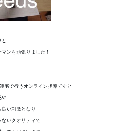
りと
ーマンを頑張りました！
⇄講師宅で行うオンライン指導ですと
感や
も良い刺激となり
らないクオリティで