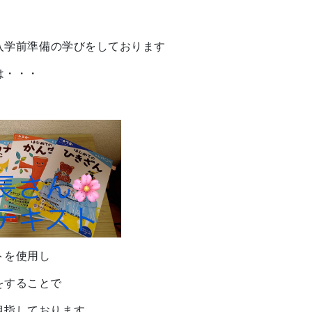
て入学前準備の学びをしております
は・・・
トを使用し
をすることで
目指しております。