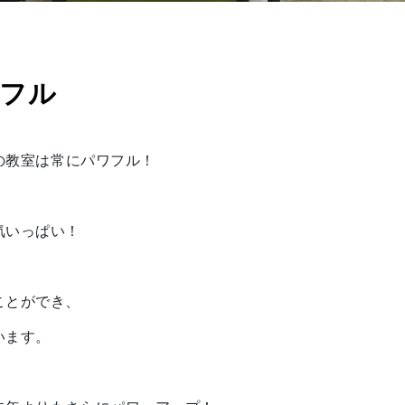
フル
sの教室は常にパワフル！
気いっぱい！
！
ことができ、
います。