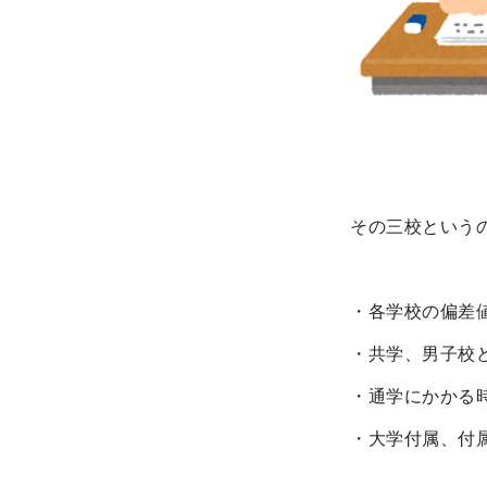
その三校という
・各学校の偏差
・共学、男子校ど
・通学にかかる
・大学付属、付