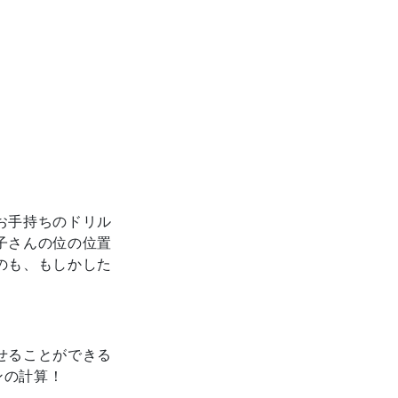
お手持ちのドリル
子さんの位の位置
のも、もしかした
せることができる
ンの計算！