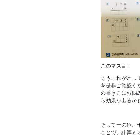
このマス目！
そうこれがとっ
を是非ご確認く
の書き方にお悩
ら効果が出るか
そして一の位、
ことで、計算ミ