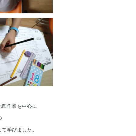
地図作業を中心に
の
して学びました。