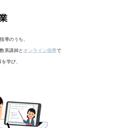
業
の指導のうち、
理数系講師と
オンライン指導
で
算を学び、