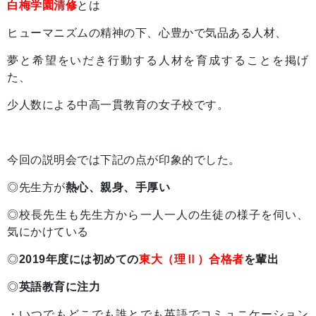
白梅学園清修
とは
ヒューマニズムの精神の下、心豊かで気品ある人材、
夢と希望をいだき行動する人材を育成することを掲げ
た、
少人数による中高一貫教育の女子校です。
今回の説明会では下記の点が印象的でした。
◎先生方が
熱心、親身、手厚い
◎校長先生も先生方から一人一人の生徒の様子を伺い、
気にかけている
◎
2019年度には初めての
東大（理Ⅱ）合格者
を輩出
◎
英語教育に注力
・いつでもどこでも誰とでも英語でコミュニケーション