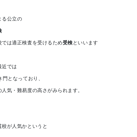
まる公立の
検
校では適正検査を受けるため
受検
といいます
最近では
き門となっており、
の人気・難易度の高さがみられます。
貫校が人気かというと