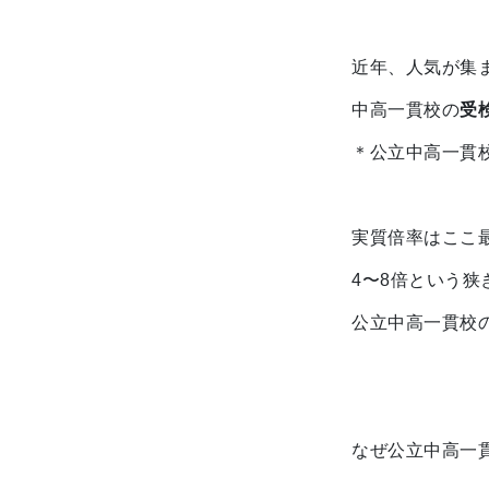
近年、人気が集
中高一貫校の
受
＊公立中高一貫
実質倍率はここ
4〜8倍という狭
公立中高一貫校
なぜ公立中高一