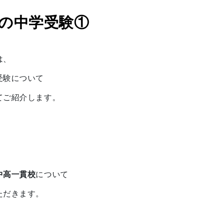
の中学受験①
は、
受験について
てご紹介します。
中高一貫校
について
ただきます。