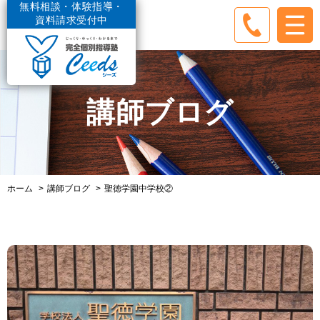
無料相談・体験指導・
資料請求受付中
講師ブログ
ホーム
講師ブログ
聖徳学園中学校②