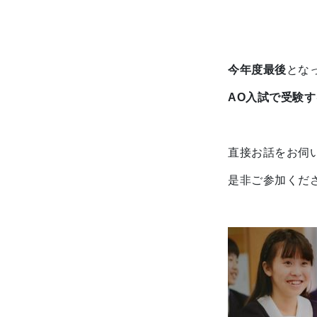
今年度最後
とな
AO入試で受験
直接お話をお伺
是非ご参加くだ