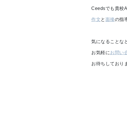
Ceedsでも貴
作文
と
面接
の指
気になることな
お気軽に
お問い
お待ちしており