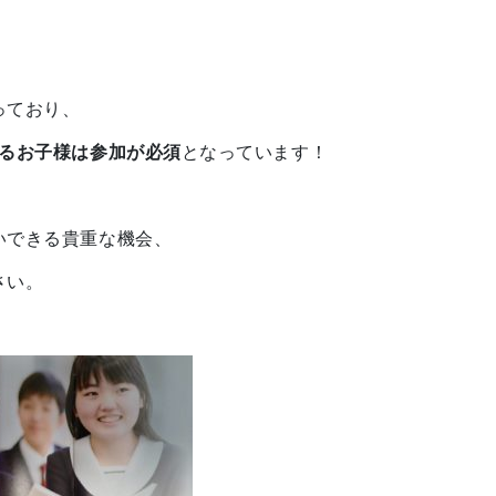
っており、
するお子様は参加が必須
となっています！
いできる貴重な機会、
さい。