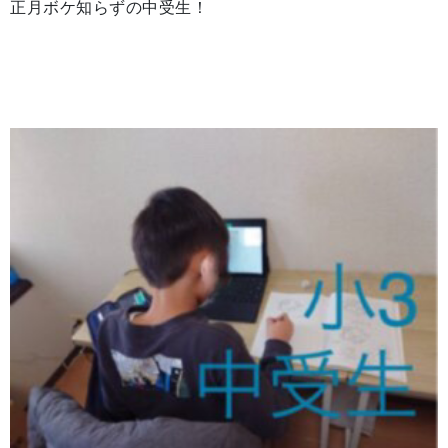
正月ボケ知らずの中受生！