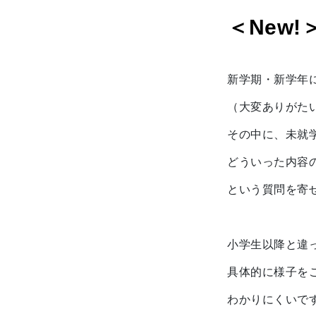
＜New
新学期・新学年
（大変ありがた
その中に、未就
どういった内容
という質問を寄
小学生以降と違
具体的に様子を
わかりにくいで