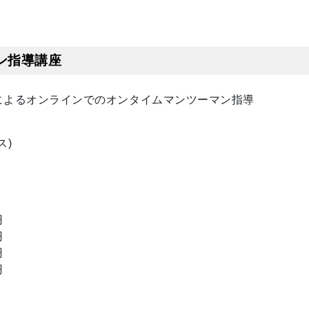
ン指導講座
tingによるオンラインでのオンタイムマンツーマン指導
ス)
円
円
円
円
円