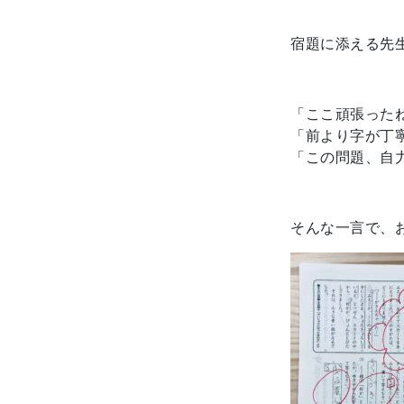
宿題に添える先
「ここ頑張った
「前より字が丁
「この問題、自
そんな一言で、