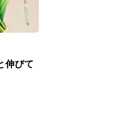
と伸びて
。