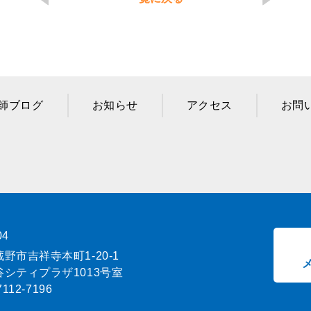
師ブログ
お知らせ
アクセス
お問
04
野市吉祥寺本町1-20-1
シティプラザ1013号室
7112-7196