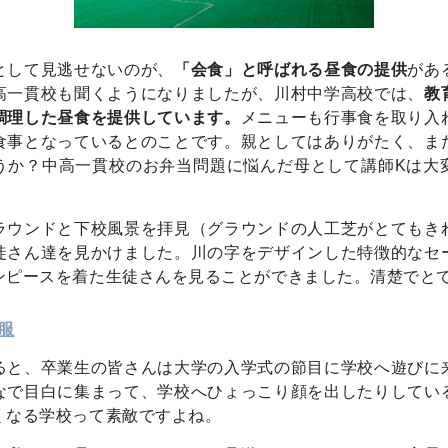
として見逃せないのが、
「会食」と呼ばれる昼食の提供
があ
高一貫校も聞くようになりましたが、川村中学高校では、
教
調理した昼食を提供しています。
メニューも行事食を取り入
食事となっているとのことです。親としてはありがたく、ま
うか？中高一貫校のお弁当問題に悩んだ母として講師Kは大
ラウンドと下校風景を拝見（グラウンドの人工芝がとてもき
徒さん達を見かけました。川の字をデザインした特徴的なセ
ンピースを着た生徒さんを見ることができました。清楚でと
服
ると、卒業生の皆さんは大学の入学式の節目に学校へ遊びに
なで目白に集まって、学校へひょっこり顔を出したりしてい
くなる学校って素敵ですよね。