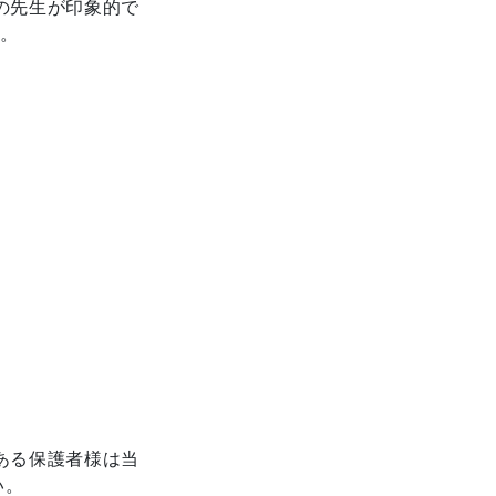
の先生が印象的で
た。
ある保護者様は当
い。