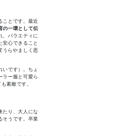
ることです。最近
育の一環として伝
れ、バラエティに
た安心できること
変うらやましく思
れいです）。ちょ
ーラー服と可愛ら
ても素敵です。
来たり、大人にな
るそうです。卒業