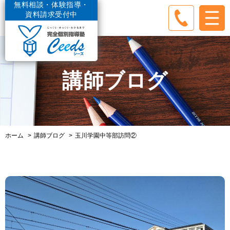
無料相談・体験指導・
資料請求受付中
講師ブログ
ホーム
講師ブログ
玉川学園中等部訪問②