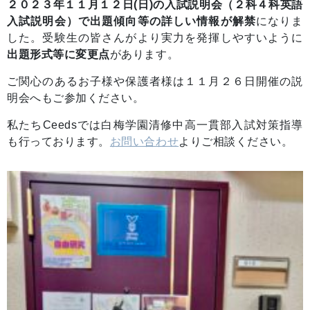
２０２３年１１月１２日(日)の入試説明会（２科４科英語
入試説明会）で出題傾向等の詳しい情報が解禁
になりま
した。受験生の皆さんがより実力を発揮しやすいように
出題形式等に変更点
があります。
ご関心のあるお子様や保護者様は１１月２６日開催の説
明会へもご参加ください。
私たちCeedsでは白梅学園清修中高一貫部入試対策指導
も行っております。
お問い合わせ
よりご相談ください。