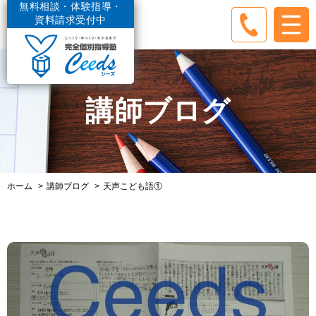
無料相談・体験指導・
資料請求受付中
講師ブログ
ホーム
講師ブログ
天声こども語①