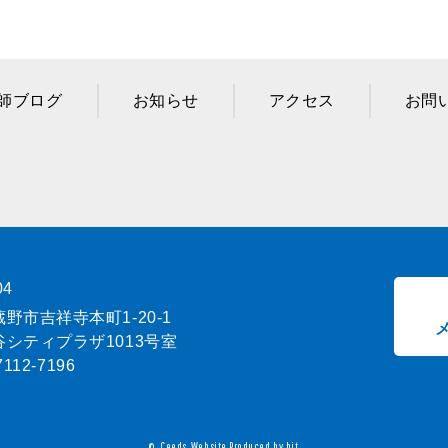
師ブログ
お知らせ
アクセス
お問
04
野市吉祥寺本町1-20-1
シティプラザ1013号室
7112-7196
Ceeds.
Website Produced by bit.