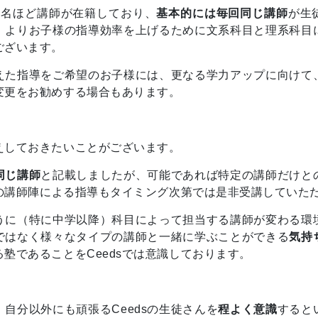
は5名ほど講師が在籍しており、
基本的には毎回同じ講師
が生
、よりお子様の指導効率を上げるために文系科目と理系科目
ございます。
えた指導をご希望のお子様には、更なる学力アップに向けて
変更をお勧めする場合もあります。
えしておきたいことがございます。
同じ講師
と記載しましたが、可能であれば特定の講師だけと
dsの講師陣による指導もタイミング次第では是非受講していた
うに（特に中学以降）科目によって担当する講師が変わる環
ではなく様々なタイプの講師と一緒に学ぶことができる
気持
塾であることをCeedsでは意識しております。
自分以外にも頑張るCeedsの生徒さんを
程よく意識
すると