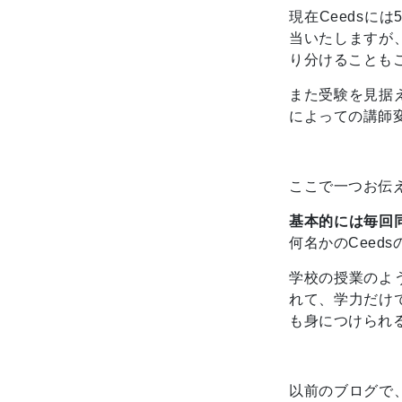
現在Ceedsに
当いたしますが
り分けることも
また受験を見据
によっての講師
ここで一つお伝
基本的には毎回
何名かのCee
学校の授業のよ
れて、学力だけ
も身につけられる
以前のブログで、