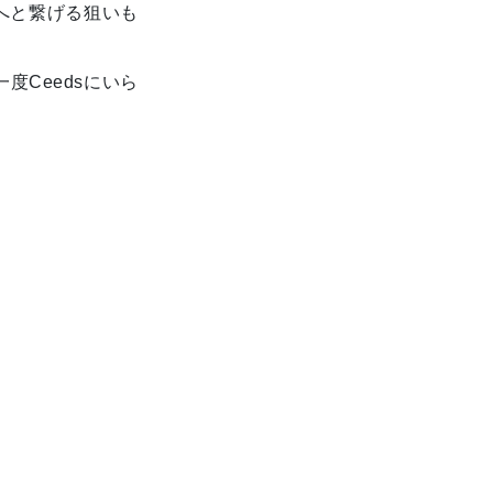
へと繋げる狙いも
Ceedsにいら