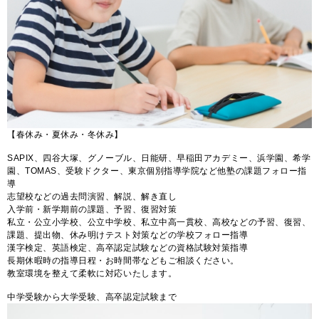
【春休み・夏休み・冬休み】
SAPIX、四谷大塚、グノーブル、日能研、早稲田アカデミー、浜学園、希学
園、TOMAS、受験ドクター、東京個別指導学院など他塾の課題フォロー指
導
志望校などの過去問演習、解説、解き直し
入学前・新学期前の課題、予習、復習対策
私立・公立小学校、公立中学校、私立中高一貫校、高校などの予習、復習、
課題、提出物、休み明けテスト対策などの学校フォロー指導
漢字検定、英語検定、高卒認定試験などの資格試験対策指導
長期休暇時の指導日程・お時間帯などもご相談ください。
教室環境を整えて柔軟に対応いたします。
中学受験から大学受験、高卒認定試験まで