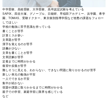
中学受験、高校受験、大学受験、高卒認定試験を考えている
SAPIX、四谷大塚、グノーブル、日能研、早稲田アカデミー、浜学園、希学
園、TOMAS、受験ドクター、東京個別指導学院など他塾の課題をフォロー
してほしい
学校の勉強に苦手意識を持っている
書くことが苦手
計算ミスが多い
文章題が苦手
漢字を覚えるのが苦手
語彙が少ない
文章を書くことが苦手
文章読解が苦手
定着までに時間がかかる
復習や反復が苦手
難しそうに見える、わからない、できない問題に取りかかるのが苦手
新しい単元の勉強が不安
一人でできるか不安
集中が続かない
宿題や課題に取りかかるまでに時間がかかる
親子での学習、家庭学習に限界を感じている
など