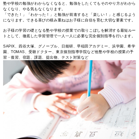
塾や学校の勉強がわからなくなると、勉強をしたくてもそのやり方がわから
なくなり、やる気もなくなります。
「できた！」「わかった！」と勉強が前進すると「楽しい！」と感じるよう
になります。できる喜びの積み重ねはお子様に自信を育む大切な要素です。
お子様の学習の礎となる塾や学校の授業での取りこぼしを解消する最短ルー
トとして、徹底した学習管理で一人一人に必要な完全個別指導を行います。
SAPIX、四谷大塚、グノーブル、日能研、早稲田アカデミー、浜学園、希学
園、TOMAS、受験ドクター、東京個別指導学院など他塾や学校の授業の予
習・復習、宿題、課題、提出物、テスト対策など