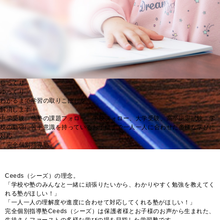
じっくり
ゆっくり
わかるまで
学習の取りこぼしを
解消します！
中学受験、他塾の課題フォロー、学校フォロー、大学受験、高卒認定試験、
学
校の勉強に苦手意識を持っているお子様まで
一人一人に合わせた多様な学びに
対応
「完全個別指導塾」
Ceeds（シーズ）の理念。
「学校や塾のみんなと一緒に頑張りたいから、わかりやすく勉強を教えてく
れる塾がほしい！」
「一人一人の理解度や進度に合わせて対応してくれる塾がほしい！」
完全個別指導塾Ceeds（シーズ）は保護者様とお子様のお声から生まれた、